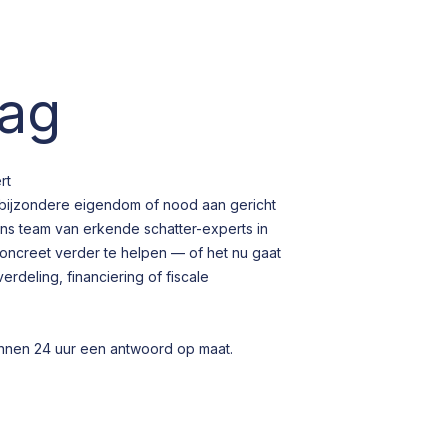
aag
rt
bijzondere eigendom of nood aan gericht
s team van erkende schatter-experts in
concreet verder te helpen — of het nu gaat
rdeling, financiering of fiscale
innen 24 uur een antwoord op maat.