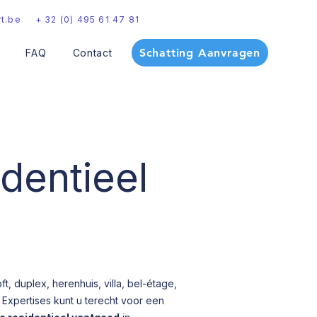
t.be
+ 32 (0) 495 61 47 81
Schatting Aanvragen
FAQ
Contact
identieel
t, duplex, herenhuis, villa, bel-étage,
 Expertises kunt u terecht voor een