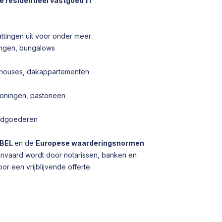
pe residentieel vastgoed
in
tingen uit voor onder meer:
ingen, bungalows
enthouses, dakappartementen
oningen, pastorieën
andgoederen
BEL
en de
Europese waarderingsnormen
aanvaard wordt door notarissen, banken en
r een vrijblijvende offerte.