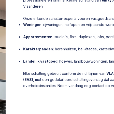
professionele en onafhankelijke schatting van
elk ty
Vlaanderen.
Onze erkende schatter-experts voeren vastgoedschat
Woningen:
rijwoningen, halfopen en vrijstaande won
Appartementen:
studio's, flats, duplexen, lofts, p
Karakterpanden:
herenhuizen, bel-étages, kasteelw
Landelijk vastgoed
: hoeves, landbouwwoningen, l
Elke schatting gebeurt conform de richtlijnen van
VLA
(EVS)
, met een gedetailleerd schattingsverslag dat 
overheidsinstanties. Neem vandaag nog contact op voo