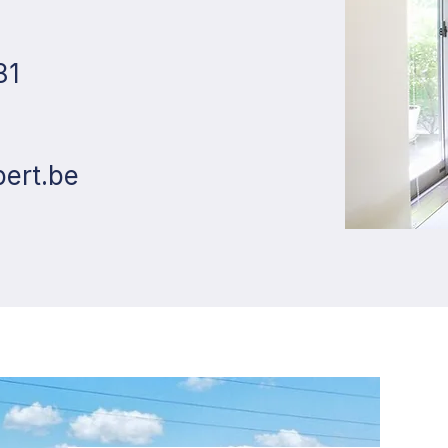
81
ert.be