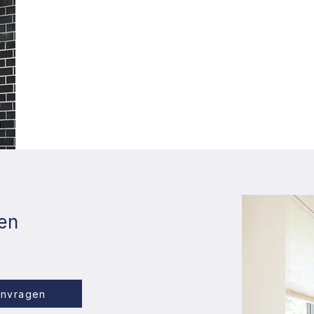
een
anvragen