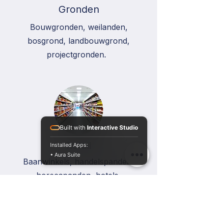
Gronden
Bouwgronden, weilanden,
bosgrond, landbouwgrond,
projectgronden.
Built with
Interactive Studio
Retail
Installed Apps:
• Aura Suite
Baanwinkels, handelspanden,
horecapanden, hotels,
shoppingcentra, gemengd gebruik.