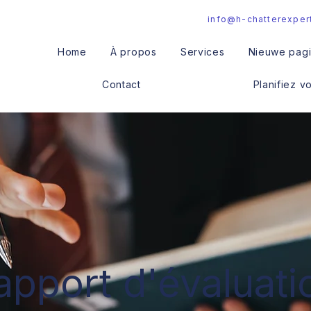
info@h-chatterexper
Home
À propos
Services
Nieuwe pag
Contact
Planifiez v
apport d'évaluati