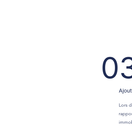
0
Ajout
Lors d
rappor
immobi