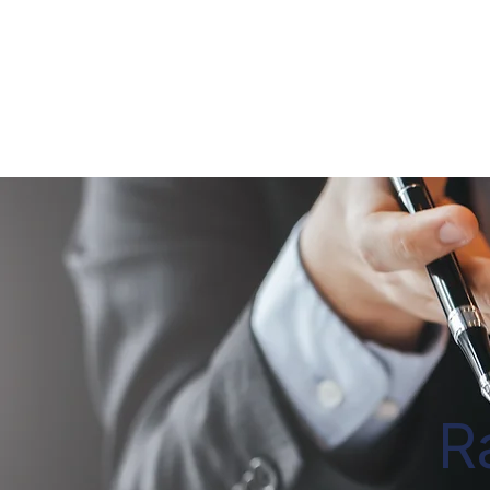
Erkend Schatters-Experten
R