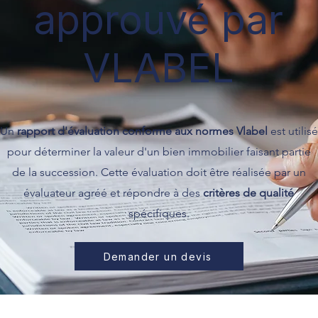
approuvé par
VLABEL
Un
rapport d'évaluation conforme aux normes Vlabel
est utilisé
pour déterminer la valeur d'un bien immobilier faisant partie
de la succession. Cette évaluation doit être réalisée par un
évaluateur agréé et répondre à des
critères de qualité
spécifiques.
Demander un devis