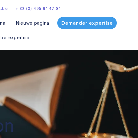
t.be
+ 32 (0) 495 61 47 81
Demander expertise
ina
Nieuwe pagina
otre expertise
on